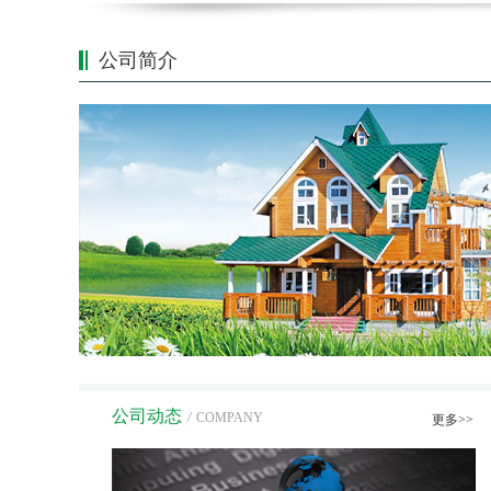
公司简介
公司动态
/
COMPANY
更多>>