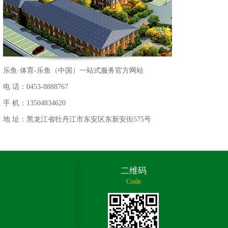
乐鱼·体育-乐鱼（中国）一站式服务官方网站
电 话：0453-8888767
手 机：13504834620
地 址：黑龙江省牡丹江市东安区东新安街575号
二维码
Code