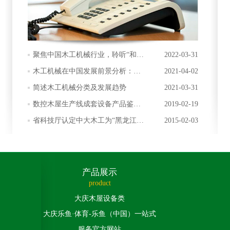
聚焦中国木工机械行业，聆听“和
2022-03-31
友”心声
木工机械在中国发展前景分析：挑
2021-04-02
战与机会并存
简述木工机械分类及发展趋势
2021-03-31
数控木屋生产线成套设备产品鉴定
2019-02-19
会
省科技厅认定中大木工为“黑龙江省
2015-02-03
木屋机械设备工程技术研究中心”
产品展示
product
大庆木屋设备类
大庆乐鱼·体育-乐鱼（中国）一站式
服务官方网站