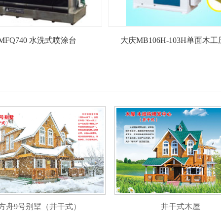
MFQ740 水洗式喷涂台
大庆MB106H-103H单面木
方舟9号别墅（井干式）
井干式木屋