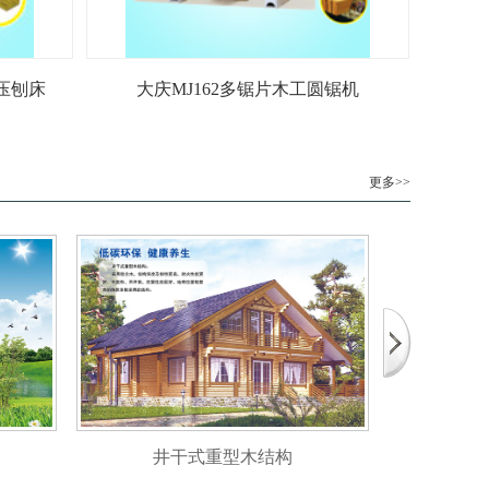
工压刨床
大庆MJ162多锯片木工圆锯机
更多>>
井干式重型木结构
梁