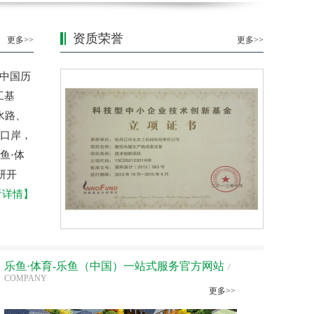
资质荣誉
更多>>
更多>>
于中国历
工基
水路、
口岸，
鱼·体
研开
先后被
看详情】
乐鱼·体育-乐鱼（中国）一站式服务官方网站
/
COMPANY
更多>>