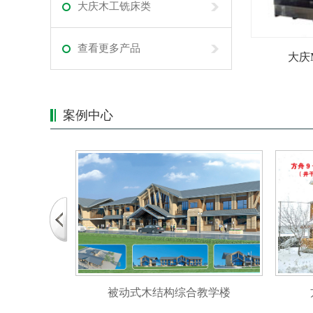
大庆木工铣床类
查看更多产品
大庆
案例中心
被动式木结构综合教学楼