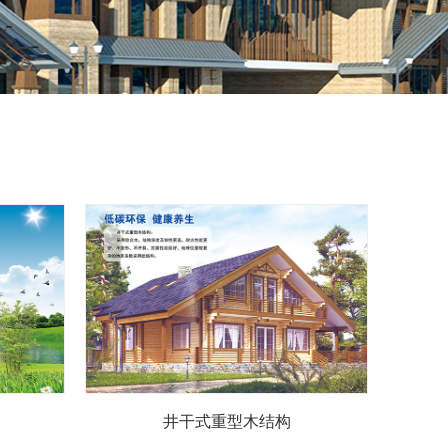
井干式重型木结构