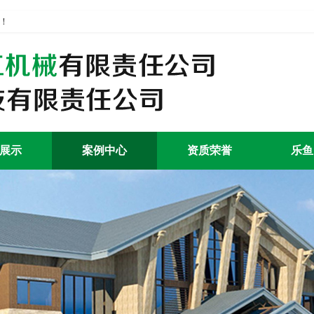
！
展示
案例中心
资质荣誉
乐鱼