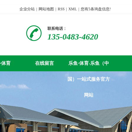
企业分站
|
网站地图
|
RSS
|
XML
|
您有
5
条询盘信息!
135-0483-4620
·体育
在线留言
乐鱼·体育-乐鱼（中
国）一站式服务官方
网站