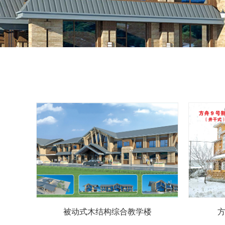
被动式木结构综合教学楼
方