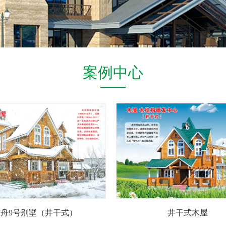
案例中心
舟9号别墅（井干式）
井干式木屋