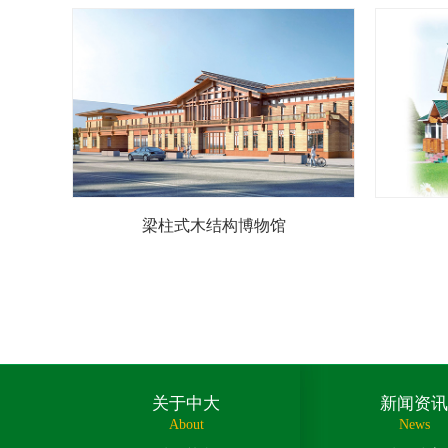
梁柱式木结构博物馆
关于中大
新闻资讯
About
News