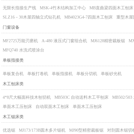
无限长指接生产线
MSK-4竹木结构加工中心
MB直曲梁四面木工刨床
SLZ16－30木屋四轴立式钻孔机
MB4023G4-7四面木工刨床
重型木屋
门窗设备
MF2725万能刃磨机
A-480 液压式门窗组合机
MJ6128精密裁板锯
M
MFQ740 水洗式喷涂台
单板指接类
单板复合机
单板打卷机
单板指接机
单板分切机
单板砂光机
木工刨床类
4*8尺大幅面科技木刨切机
MB503C 自动送料木工平刨床
MB502/5
单面木工压刨床
自动双面木工刨床
单面木工压刨床
木工锯床类
优选锯
MJ173/173B圆木多片锯机
MJ90型精密裁板锯
对剖圆木锯切