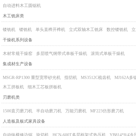
自动进料木工圆锯机
木工铣床类
镂铣机
镂铣机
单头直榫开榫机
立式双轴木工铣床
数控镂铣机
立
干燥机系列设备
木材常规干燥窑
多层喷气纲带式单板干燥机
滚筒式单板干燥机
集成材生产设备
MSGR-RP1300 重型宽带砂光机
指切机
MS3512C梳齿机
MJ162A
木工拼板机
细木工芯板拼板机
刃磨机类
1500直刃磨刀机
半自动磨刀机
万能刃磨机
MF223仿形磨刀机
人造板及板式家具设备
自动纵横修边锯
旋切机
HCN-600T多层框架式热压机
YB814*8/4