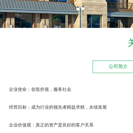
公司简介
企业使命：创造价值，服务社会
经营目标：成为行业的领先者精益求精，永续发展
企业价值观：真正的资产是良好的客户关系