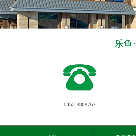
乐鱼
0453-8888767