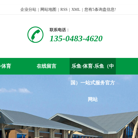
企业分站
|
网站地图
|
RSS
|
XML
|
您有
5
条询盘信息!
135-0483-4620
·体育
在线留言
乐鱼·体育-乐鱼（中
国）一站式服务官方
网站