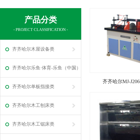
产品分类
- PROJECT CLASSIFICATION -
齐齐哈尔木屋设备类
齐齐哈尔乐鱼·体育-乐鱼（中国）
齐齐哈尔MJ-J2
一站式服务官方网站
齐齐哈尔单板指接类
齐齐哈尔木工刨床类
齐齐哈尔木工锯床类