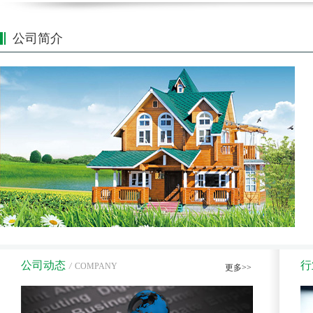
公司简介
公司动态
行
/
COMPANY
更多>>