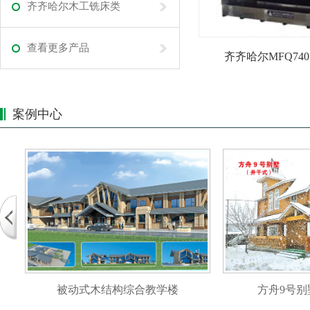
齐齐哈尔木工铣床类
查看更多产品
齐齐哈尔MFQ74
案例中心
被动式木结构综合教学楼
方舟9号