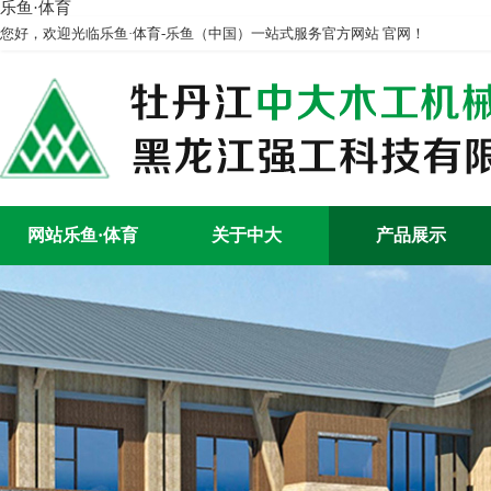
乐鱼·体育
您好，欢迎光临乐鱼·体育-乐鱼（中国）一站式服务官方网站 官网！
网站乐鱼·体育
关于中大
产品展示