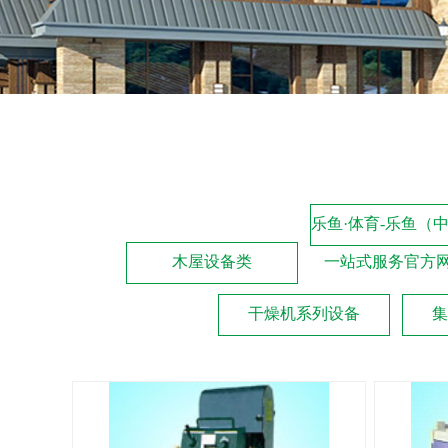
乐鱼·体育-乐鱼（
木屋设备类
一站式服务官方
干燥机系列设备
集