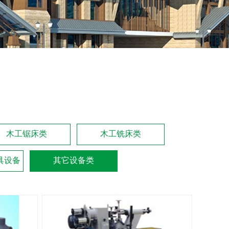
木工锯床类
木工铣床类
具设备
其它设备类