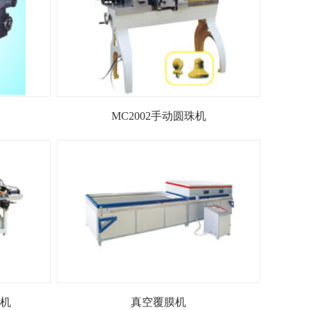
MC2002手动圆珠机
合机
真空覆膜机