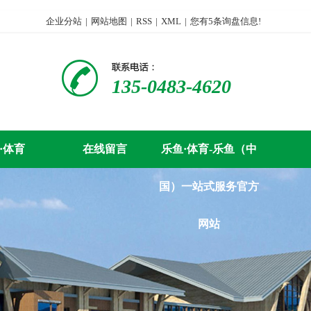
企业分站
|
网站地图
|
RSS
|
XML
|
您有
5
条询盘信息!
135-0483-4620
·体育
在线留言
乐鱼·体育-乐鱼（中
国）一站式服务官方
网站