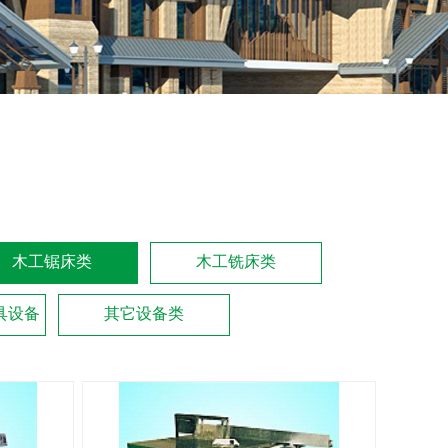
木工锯床类
木工铣床类
具设备
其它设备类