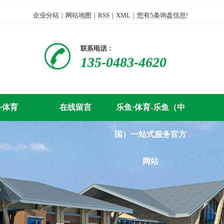
企业分站
|
网站地图
|
RSS
|
XML
|
您有
5
条询盘信息!
135-0483-4620
·体育
在线留言
乐鱼·体育-乐鱼（中
国）一站式服务官方
网站