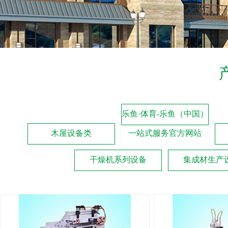
乐鱼·体育-乐鱼（中国）
木屋设备类
一站式服务官方网站
干燥机系列设备
集成材生产