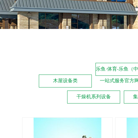
乐鱼·体育-乐鱼（
木屋设备类
一站式服务官方
干燥机系列设备
集