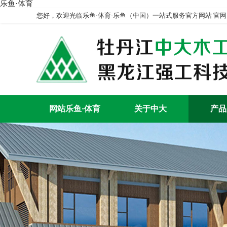
乐鱼·体育
您好，欢迎光临乐鱼·体育-乐鱼（中国）一站式服务官方网站 官网
网站乐鱼·体育
关于中大
产品