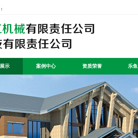
！
展示
案例中心
资质荣誉
乐鱼