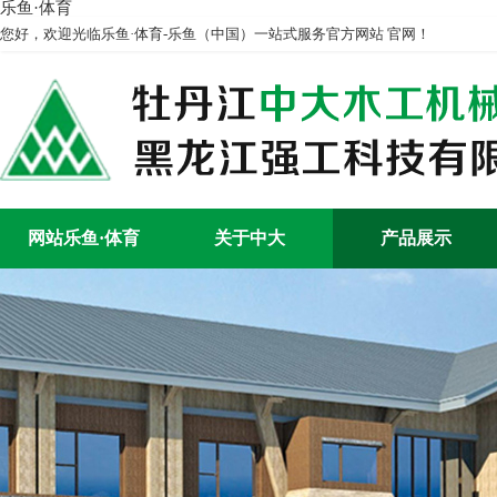
乐鱼·体育
您好，欢迎光临乐鱼·体育-乐鱼（中国）一站式服务官方网站 官网！
网站乐鱼·体育
关于中大
产品展示