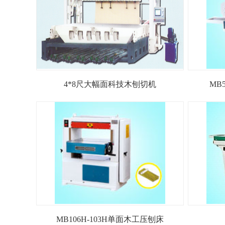
4*8尺大幅面科技木刨切机
MB
MB106H-103H单面木工压刨床