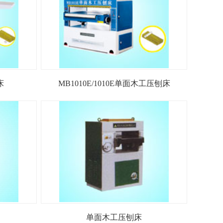
床
MB1010E/1010E单面木工压刨床
单面木工压刨床