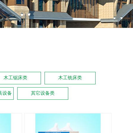
木工锯床类
木工铣床类
具设备
其它设备类