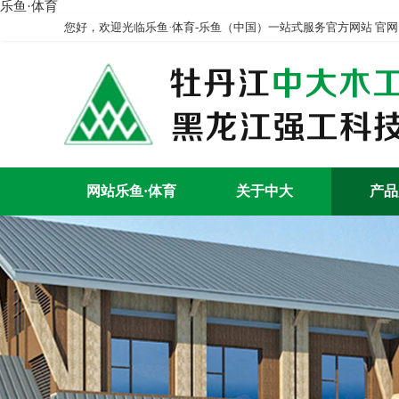
乐鱼·体育
您好，欢迎光临乐鱼·体育-乐鱼（中国）一站式服务官方网站 官网
网站乐鱼·体育
关于中大
产品