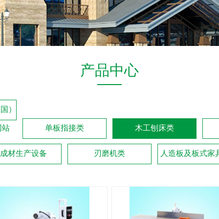
产品中心
中国）
网站
单板指接类
木工刨床类
成材生产设备
刃磨机类
人造板及板式家