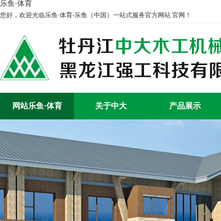
乐鱼·体育
您好，欢迎光临乐鱼·体育-乐鱼（中国）一站式服务官方网站 官网！
网站乐鱼·体育
关于中大
产品展示