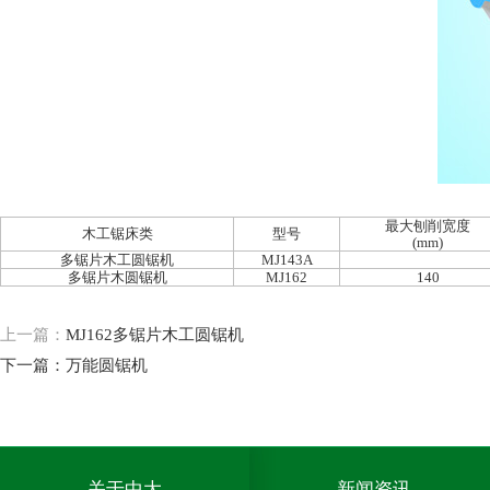
最大刨削宽度
木工锯床类
型号
(mm)
多锯片木工圆锯机
MJ143A
多锯片木圆锯机
MJ162
140
上一篇：
MJ162多锯片木工圆锯机
下一篇：
万能圆锯机
关于中大
新闻资讯