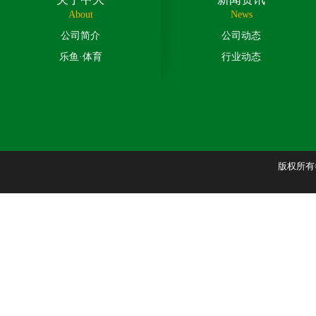
About
News
公司简介
公司动态
乐鱼·体育
行业动态
版权所有