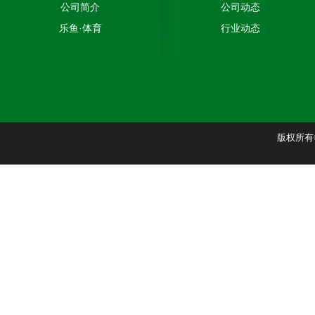
公司简介
公司动态
乐鱼·体育
行业动态
版权所有