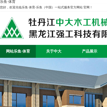
乐鱼·体育
您好，欢迎光临乐鱼·体育-乐鱼（中国）一站式服务官方网站 官网！
网站乐鱼·体育
关于中大
产品展示