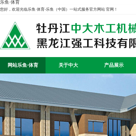
乐鱼·体育
您好，欢迎光临乐鱼·体育-乐鱼（中国）一站式服务官方网站 官网！
网站乐鱼·体育
关于中大
产品展示