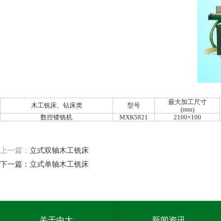
最大加工尺寸
木工铣床、钻床类
型号
(mm)
数控镂铣机
MXK5821
2100×100
上一篇：
立式双轴木工铣床
下一篇：
立式单轴木工铣床
关于中大
新闻资讯