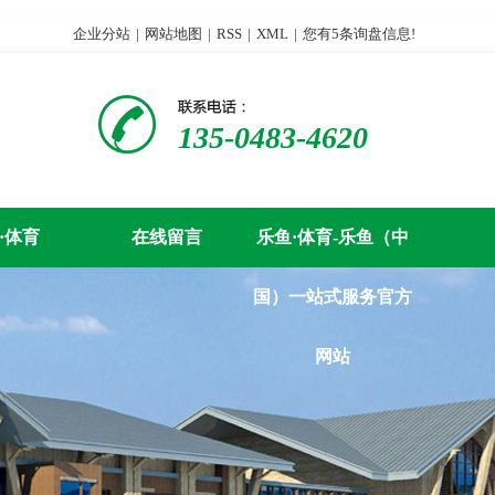
企业分站
|
网站地图
|
RSS
|
XML
|
您有
5
条询盘信息!
135-0483-4620
·体育
在线留言
乐鱼·体育-乐鱼（中
国）一站式服务官方
网站