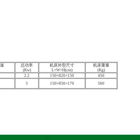
速
总功率
机床外型尺寸
机床重量
(Kw)
L×W×H(cm)
(Kg)
2.2
150×820×150
450
3
150×850×170
560