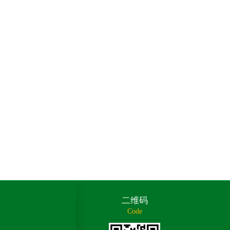
二维码
Code