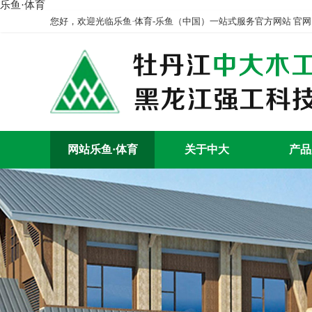
乐鱼·体育
您好，欢迎光临乐鱼·体育-乐鱼（中国）一站式服务官方网站 官网
网站乐鱼·体育
关于中大
产品