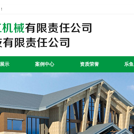
！
展示
案例中心
资质荣誉
乐鱼