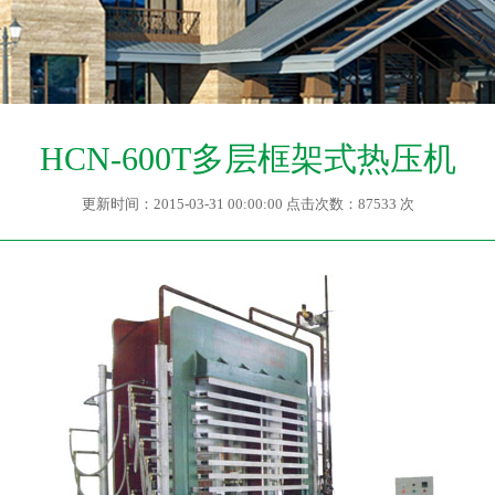
HCN-600T多层框架式热压机
更新时间：2015-03-31 00:00:00 点击次数：87533 次