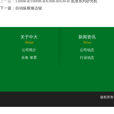
上一篇：
1300R-R/1000R-R/630R-R/630-R 底漆系列砂光机
下一篇：
自动纵横修边锯
关于中大
新闻资讯
About
News
公司简介
公司动态
乐鱼·体育
行业动态
版权所有