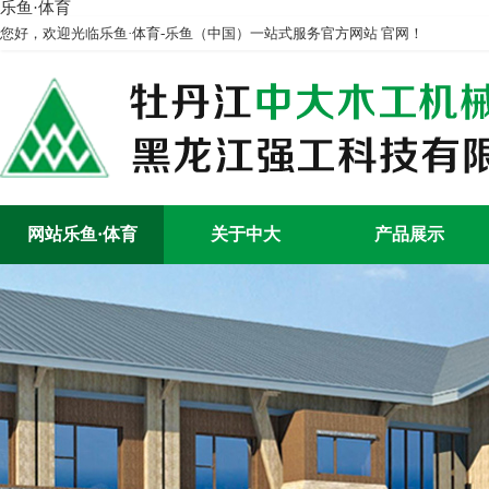
乐鱼·体育
您好，欢迎光临乐鱼·体育-乐鱼（中国）一站式服务官方网站 官网！
网站乐鱼·体育
关于中大
产品展示