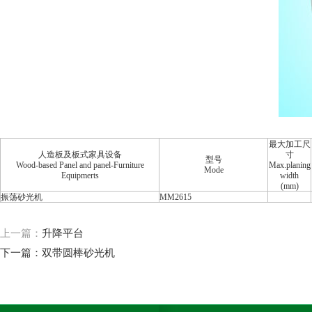
最大加工尺
人造板及板式家具设备
寸
型号
Wood-based Panel and panel-Furniture
Max.planing
Mode
Equipmerts
width
(mm)
振荡砂光机
MM2615
上一篇：
升降平台
下一篇：
双带圆棒砂光机