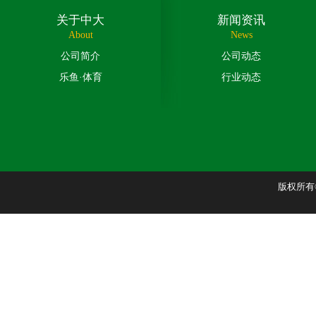
关于中大
新闻资讯
About
News
公司简介
公司动态
乐鱼·体育
行业动态
版权所有