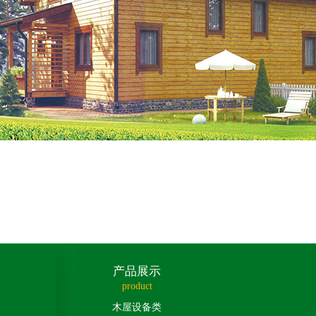
产品展示
product
木屋设备类