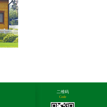
二维码
Code