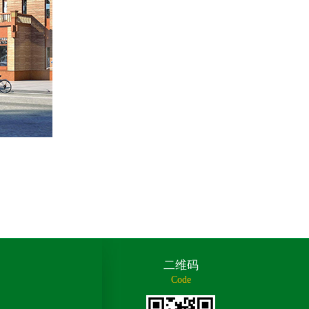
二维码
Code