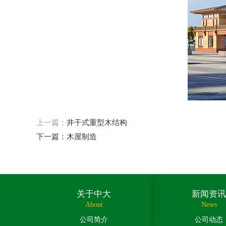
上一篇：
井干式重型木结构
下一篇：
木屋制造
关于中大
新闻资讯
About
News
公司简介
公司动态