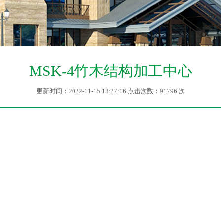
MSK-4竹木结构加工中心
更新时间：2022-11-15 13:27:16 点击次数：91796 次