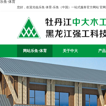
乐鱼·体育
您好，欢迎光临乐鱼·体育-乐鱼（中国）一站式服务官方网站 官网
网站乐鱼·体育
关于中大
产品