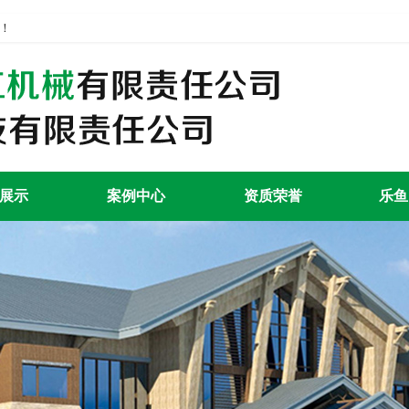
！
展示
案例中心
资质荣誉
乐鱼