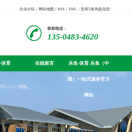
企业分站
|
网站地图
|
RSS
|
XML
|
您有
5
条询盘信息!
135-0483-4620
·体育
在线留言
乐鱼·体育-乐鱼（中
国）一站式服务官方
网站