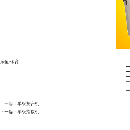
乐鱼·体育
上一篇：
单板复合机
下一篇：
单板指接机