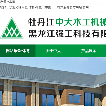
乐鱼·体育
您好，欢迎光临乐鱼·体育-乐鱼（中国）一站式服务官方网站 官网！
网站乐鱼·体育
关于中大
产品展示