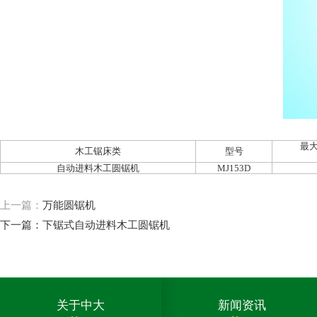
最
木工锯床类
型号
自动进料木工圆锯机
MJ153D
上一篇：
万能圆锯机
下一篇：
下锯式自动进料木工圆锯机
关于中大
新闻资讯