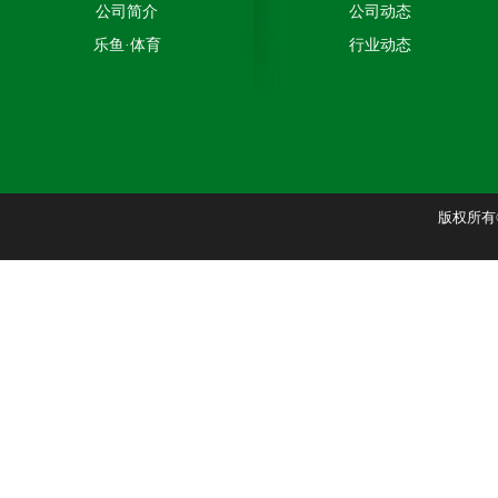
公司简介
公司动态
乐鱼·体育
行业动态
版权所有