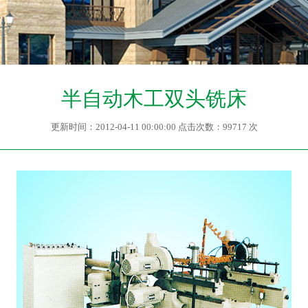
半自动木工双头铣床
更新时间：2012-04-11 00:00:00 点击次数：99717 次