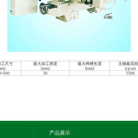
加工尺寸
最大加工厚度
最大榫槽长度
主轴最高
mm)
(mm)
(mm)
(r.p.m)
0×500
50
5500
产品展示