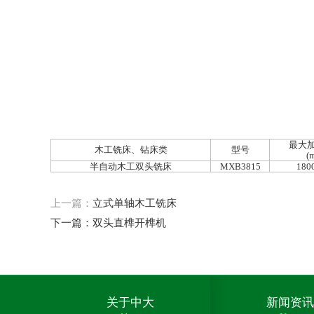
最大
木工铣床、钻床类
型号
(
半自动木工双头铣床
MXB3815
180
上一篇：
立式单轴木工铣床
下一篇：
双头直榫开榫机
关于中大
新闻资讯