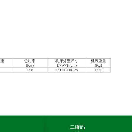
转速
总功率
机床外型尺寸
机床重量
(Kw)
L×W×H(cm)
(Kg)
13.8
251×190×125
1350
二维码