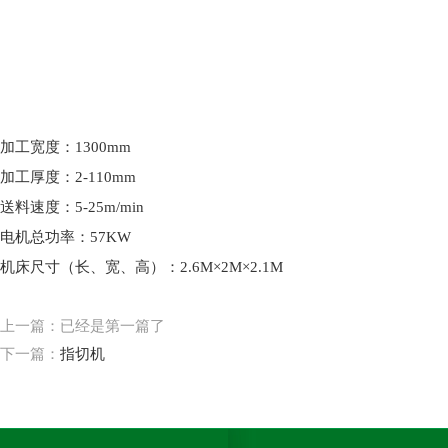
加工宽度：1300mm
加工厚度：2-110mm
送料速度：5-25m/min
电机总功率：57KW
机床尺寸（长、宽、高）：2.6M×2M×2.1M
上一篇：已经是第一篇了
下一篇：
指切机