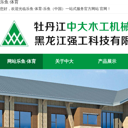
乐鱼·体育
您好，欢迎光临乐鱼·体育-乐鱼（中国）一站式服务官方网站 官网！
网站乐鱼·体育
关于中大
产品展示