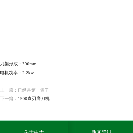
刀架形成：300mm
电机功率：2.2kw
上一篇：已经是第一篇了
下一篇：
1500直刃磨刀机
关于中大
新闻资讯