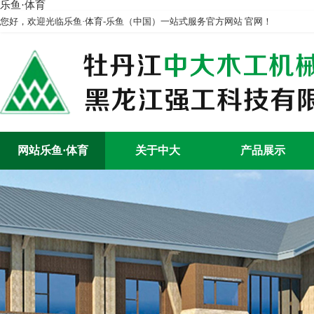
乐鱼·体育
您好，欢迎光临乐鱼·体育-乐鱼（中国）一站式服务官方网站 官网！
网站乐鱼·体育
关于中大
产品展示