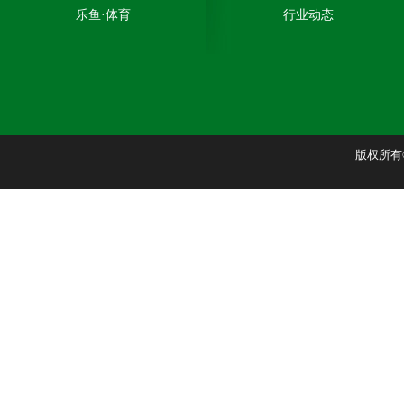
乐鱼·体育
行业动态
版权所有