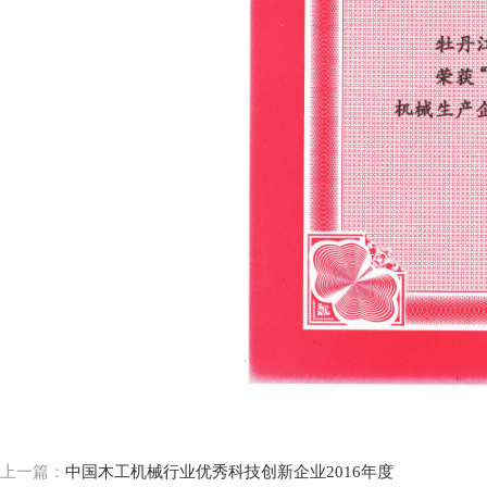
上一篇：
中国木工机械行业优秀科技创新企业2016年度