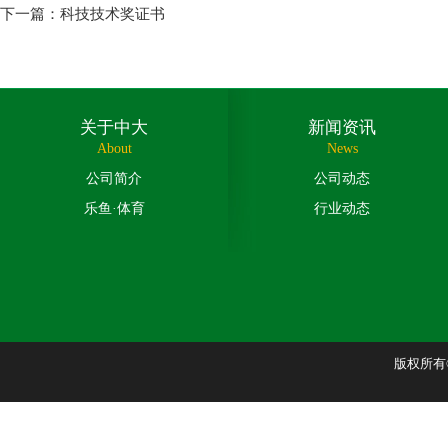
下一篇：
科技技术奖证书
关于中大
新闻资讯
About
News
公司简介
公司动态
乐鱼·体育
行业动态
版权所有