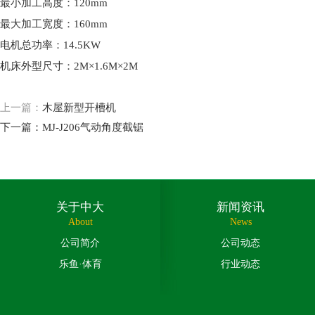
最小加工高度：120mm
最大加工宽度：160mm
电机总功率：14.5KW
机床外型尺寸：2M×1.6M×2M
上一篇：
木屋新型开槽机
下一篇：
MJ-J206气动角度截锯
关于中大
新闻资讯
About
News
公司简介
公司动态
乐鱼·体育
行业动态