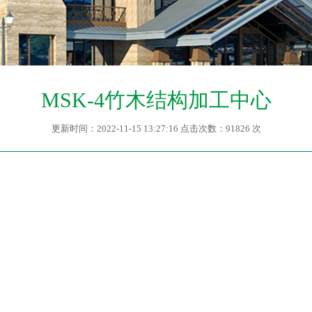
MSK-4竹木结构加工中心
更新时间：2022-11-15 13:27:16 点击次数：91826 次