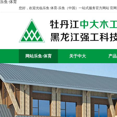
乐鱼·体育
您好，欢迎光临乐鱼·体育-乐鱼（中国）一站式服务官方网站 官网
网站乐鱼·体育
关于中大
产品