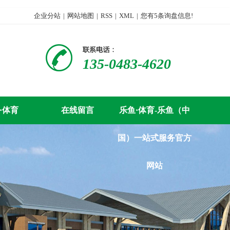
企业分站
|
网站地图
|
RSS
|
XML
|
您有
5
条询盘信息!
135-0483-4620
·体育
在线留言
乐鱼·体育-乐鱼（中
国）一站式服务官方
网站