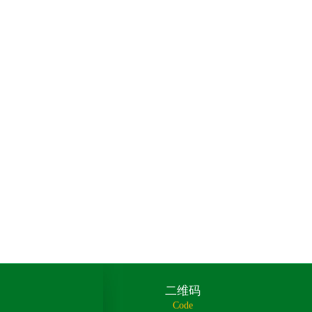
二维码
Code