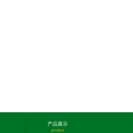
产品展示
product