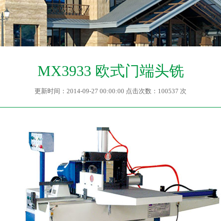
MX3933 欧式门端头铣
更新时间：2014-09-27 00:00:00 点击次数：100537 次