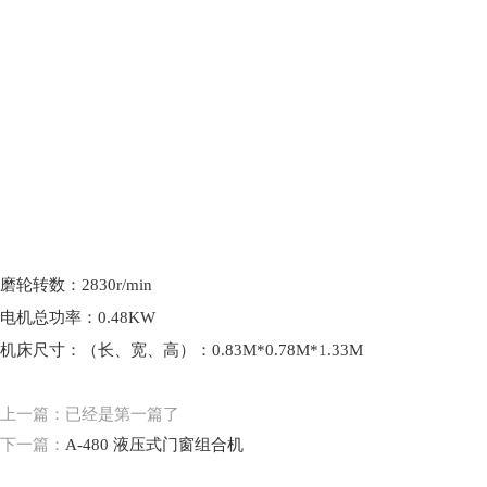
磨轮转数：2830r/min
电机总功率：0.48KW
机床尺寸：（长、宽、高）：0.83M*0.78M*1.33M
上一篇：已经是第一篇了
下一篇：
A-480 液压式门窗组合机