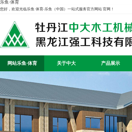
乐鱼·体育
您好，欢迎光临乐鱼·体育-乐鱼（中国）一站式服务官方网站 官网！
网站乐鱼·体育
关于中大
产品展示