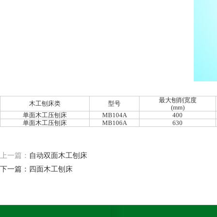
最大刨削宽度
木工刨床类
型号
(mm)
单面木工压刨床
MB104A
400
单面木工压刨床
MB106A
630
上一篇：
自动双面木工刨床
下一篇：
四面木工刨床