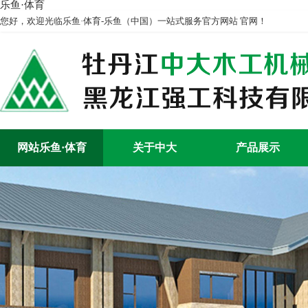
乐鱼·体育
您好，欢迎光临乐鱼·体育-乐鱼（中国）一站式服务官方网站 官网！
网站乐鱼·体育
关于中大
产品展示