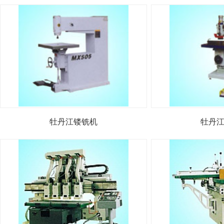
牡丹江镂铣机
牡丹