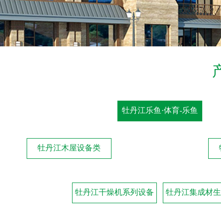
牡丹江乐鱼·体育-乐鱼
（中国）一站式服务官
牡丹江木屋设备类
方网站
牡丹江干燥机系列设备
牡丹江集成材生