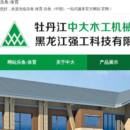
乐鱼·体育
您好，欢迎光临乐鱼·体育-乐鱼（中国）一站式服务官方网站 官网！
网站乐鱼·体育
关于中大
产品展示