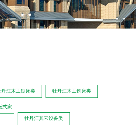
牡丹江木工锯床类
牡丹江木工铣床类
板式家
牡丹江其它设备类