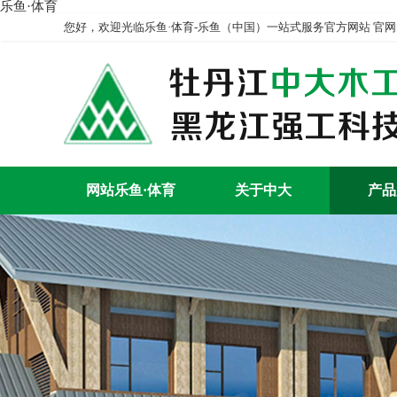
乐鱼·体育
您好，欢迎光临乐鱼·体育-乐鱼（中国）一站式服务官方网站 官网
网站乐鱼·体育
关于中大
产品