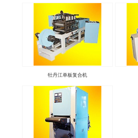
牡丹江单板复合机