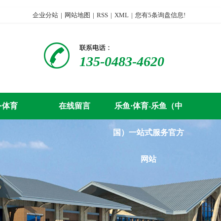
企业分站
|
网站地图
|
RSS
|
XML
|
您有
5
条询盘信息!
135-0483-4620
·体育
在线留言
乐鱼·体育-乐鱼（中
国）一站式服务官方
网站