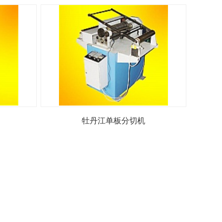
牡丹江单板分切机