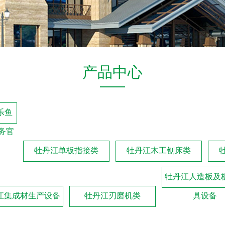
产品中心
乐鱼
务官
牡丹江单板指接类
牡丹江木工刨床类
牡丹江人造板及
江集成材生产设备
牡丹江刃磨机类
具设备