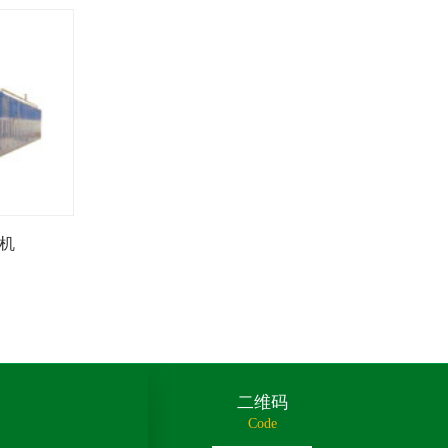
机
二维码
Code