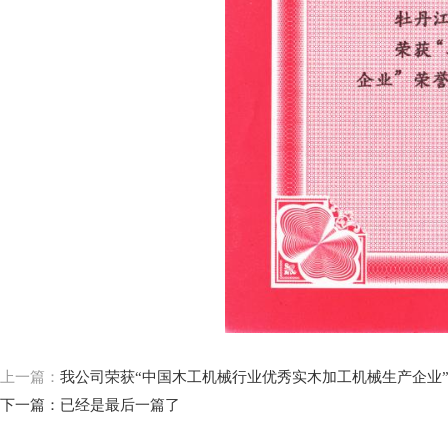
上一篇：
我公司荣获“中国木工机械行业优秀实木加工机械生产企业
下一篇：已经是最后一篇了