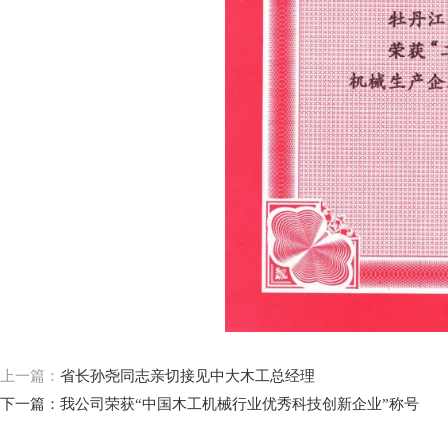
上一篇：
省长孙尧同志亲切接见中大木工总经理
下一篇：
我公司荣获“中国木工机械行业优秀科技创新企业”称号