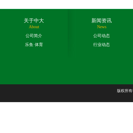
关于中大
新闻资讯
About
News
公司简介
公司动态
乐鱼·体育
行业动态
版权所有