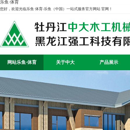
乐鱼·体育
您好，欢迎光临乐鱼·体育-乐鱼（中国）一站式服务官方网站 官网！
网站乐鱼·体育
关于中大
产品展示