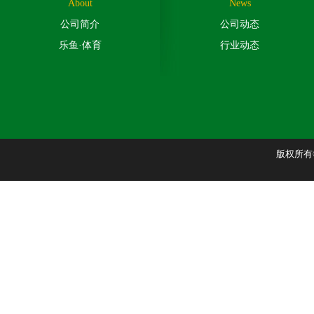
About
News
公司简介
公司动态
乐鱼·体育
行业动态
版权所有