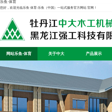
乐鱼·体育
您好，欢迎光临乐鱼·体育-乐鱼（中国）一站式服务官方网站 官网！
网站乐鱼·体育
关于中大
产品展示