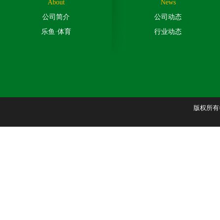
About
News
公司简介
公司动态
乐鱼·体育
行业动态
版权所有