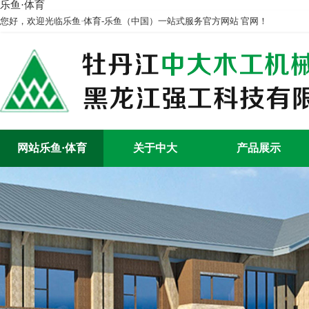
乐鱼·体育
您好，欢迎光临乐鱼·体育-乐鱼（中国）一站式服务官方网站 官网！
网站乐鱼·体育
关于中大
产品展示