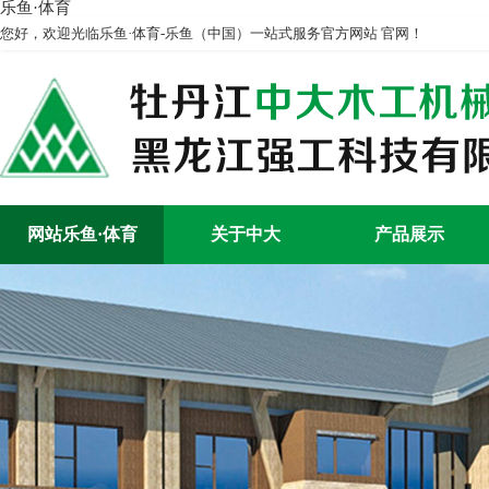
乐鱼·体育
您好，欢迎光临乐鱼·体育-乐鱼（中国）一站式服务官方网站 官网！
网站乐鱼·体育
关于中大
产品展示