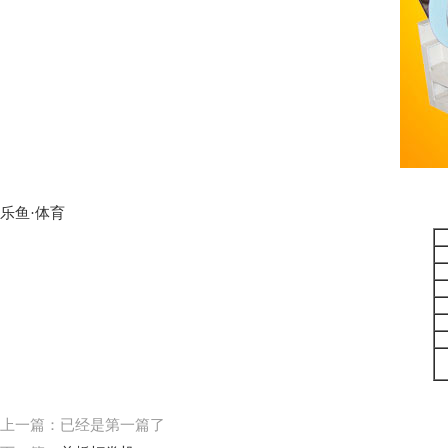
乐鱼·体育
上一篇：已经是第一篇了